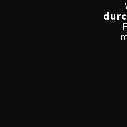
durc
m