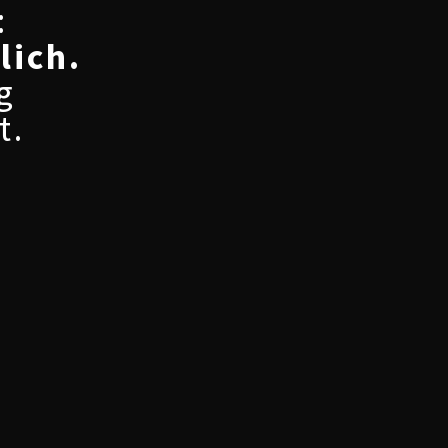
:
lich.
g
t.