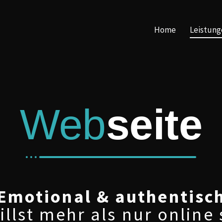
Home
Leistung
Web
seite
Emotional & authentisc
illst mehr als nur online 