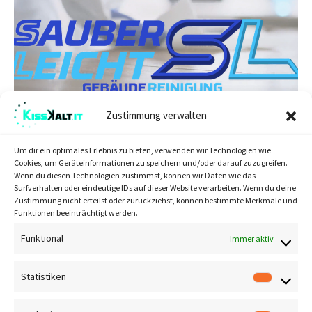
Zustimmung verwalten
Um dir ein optimales Erlebnis zu bieten, verwenden wir Technologien wie
Cookies, um Geräteinformationen zu speichern und/oder darauf zuzugreifen.
Wenn du diesen Technologien zustimmst, können wir Daten wie das
ALLGEMEIN
Surfverhalten oder eindeutige IDs auf dieser Website verarbeiten. Wenn du deine
Sauberleicht – Ein Jahr erfolgreiche
Zustimmung nicht erteilst oder zurückziehst, können bestimmte Merkmale und
Zusammenarbeit
Funktionen beeinträchtigt werden.
Funktional
Immer aktiv
Statistiken