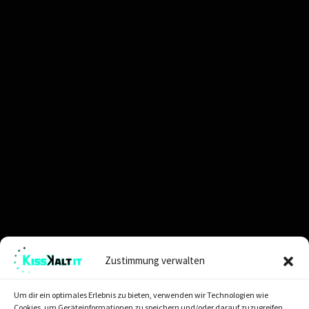
Zustimmung verwalten
Kontakt
Erfahren sie Mehr
Um dir ein optimales Erlebnis zu bieten, verwenden wir Technologien wie
OWEN
15. August 2024
0
Likes
Cookies, um Geräteinformationen zu speichern und/oder darauf zuzugreifen.