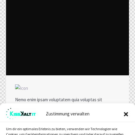
Nemo enim ipsam voluptatem quia voluptas sit
aspernatur aut odit aut fugit, sed quia. Quia voluptas sit
aspernatur aut odit aut fugit. Dicta sunt explicabo.
Zustimmung verwalten
Um dir ein optimales Erlebnis zu bieten, verwenden wir Technologien wie
Cookies, um Geräteinformationen zu speichern und/oder darauf zuzugreifen.